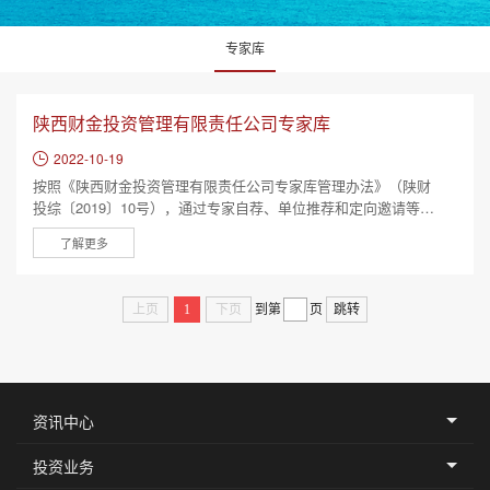
专家库
陕西财金投资管理有限责任公司专家库
2022-10-19
按照《陕西财金投资管理有限责任公司专家库管理办法》（陕财
投综〔2019〕10号），通过专家自荐、单位推荐和定向邀请等方
式征集，经陕财投公司研究通过，建立本专家库，现将有关事项
进行以下说明： 一、本专家库是按照《陕西省财政厅关于成
立厅属企业事项审核小组的通知》要求及陕财投公司业务开展需
要建立，将由陕西省财政厅厅属企业事项审核小组及陕财投公司
上页
1
下页
到第
页
跳转
共同管理、共同使用。 二、陕财投公司对专家库实行动态
管...
资讯中心
投资业务