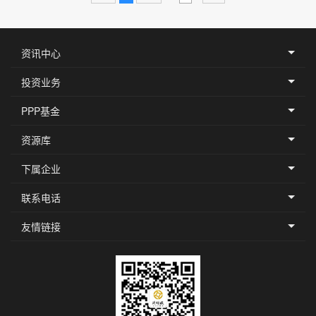
意义和示范推广价值的项目。2.
投资要素。（1）投资额度。基金
以各种方式对项目投资的总额合
计不超过项目总投资额的10%，
基金成立背景与基本情况
资讯中心
同时股权投资不超过项目资本金
的30%。（...
投资业务
到第
页
上页
1
下页
跳转
PPP基金
资源库
下属企业
联系电话
公司投资理念
友情链接