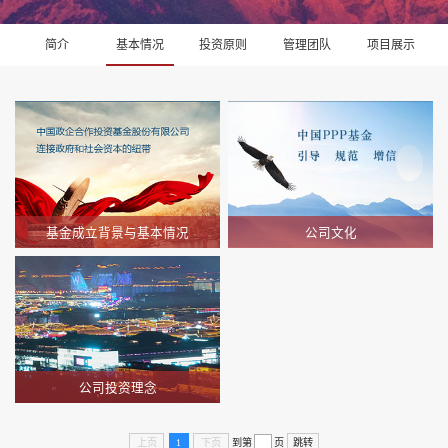
简介
基本情况
投资原则
管理团队
项目展示
中国政府和社会资本合作融资支
中国PPP基金作为经国务院批
持基金（中国PPP基金），是经
准，由财政部联合十家国内大型
国务院批准，由财政部与全国社
金融和投资机构共同发起设立的
会保障基金理事会、中国建设银
引导性基金，始终按照自身政策
行股份有限公司、中国邮政储蓄
定位积极开展投资工作，努力发
银行股份有限公司、中国农业银
挥引导、规范、增信作用。1.引
行股份有限公司、中国银行股份
导。引导社会资本参与国家重点
有限公司、中国光大集团股份公
建设PPP项目和国家重点发展行
司、交通银行股份有限公司、中
业；引导金融资本为PPP项目提
1.合作条件列入财政部PPP综合
国工商银行股份有限公司、中国
供全方位金融服务。2.规范。努
信息平台项目管理库或国家发改
中信集团有限公司、中国人寿保
力推动PPP各参与方规范运作；
委PPP项目库，获得物有所值评
险（集团）公司等国内10家大型
共同推动我国PPP市场的诚信体
价、财政承受能力论证、项目实
金融、投资机构共同发起设立的
系建设；提高项目的持续发展能
施方案批复。优先支持和服务国
公司制基金。中国PPP基金由中
力和社会吸引力3.增信。为地方
家重大战略或倡议相关的PPP项
国政企...
政府发起PPP...
目；优先支持国家重点支持领域
和基础设施领域补短板的PPP项
目；优先支持有重大政治、社会